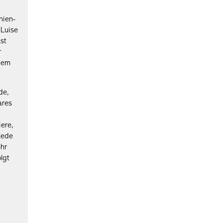
nien-
 Luise
st
r
inem
de,
ares
ere,
Rede
ehr
lgt