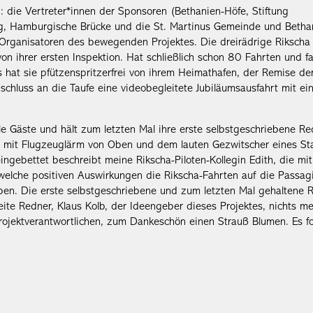
 die Vertreter*innen der Sponsoren (Bethanien-Höfe, Stiftung
ng, Hamburgische Brücke und die St. Martinus Gemeinde und Betha
e Organisatoren des bewegenden Projektes. Die dreirädrige Rikscha
von ihrer ersten Inspektion. Hat schließlich schon 80 Fahrten und fa
 hat sie pfützenspritzerfrei von ihrem Heimathafen, der Remise de
schluss an die Taufe eine videobegleitete Jubiläumsausfahrt mit e
e Gäste und hält zum letzten Mal ihre erste selbstgeschriebene Re
ich mit Flugzeuglärm von Oben und dem lauten Gezwitscher eines St
eingebettet beschreibt meine Rikscha-Piloten-Kollegin Edith, die mit
elche positiven Auswirkungen die Rikscha-Fahrten auf die Passagi
aben. Die erste selbstgeschriebene und zum letzten Mal gehaltene 
ite Redner, Klaus Kolb, der Ideengeber dieses Projektes, nichts m
Projektverantwortlichen, zum Dankeschön einen Strauß Blumen. Es fo