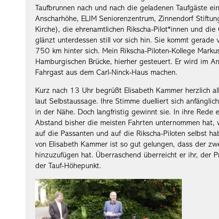
Taufbrunnen nach und nach die geladenen Taufgäste ein:
Anscharhöhe, ELIM Seniorenzentrum, Zinnendorf Stiftu
Kirche), die ehrenamtlichen Rikscha-Pilot*innen und di
glänzt unterdessen still vor sich hin. Sie kommt gerade 
750 km hinter sich. Mein Rikscha-Piloten-Kollege Markus
Hamburgischen Brücke, hierher gesteuert. Er wird im An
Fahrgast aus dem Carl-Ninck-Haus machen.
Kurz nach 13 Uhr begrüßt Elisabeth Kammer herzlich all
laut Selbstaussage. Ihre Stimme duelliert sich anfängl
in der Nähe. Doch langfristig gewinnt sie. In ihre Rede 
Abstand bisher die meisten Fahrten unternommen hat, w
auf die Passanten und auf die Rikscha-Piloten selbst h
von Elisabeth Kammer ist so gut gelungen, dass der zwe
hinzuzufügen hat. Überraschend überreicht er ihr, der 
der Tauf-Höhepunkt.