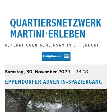
Zum
Inhalt
springen
QUARTIERSNETZWERK
MARTINI⋅ERLEBEN
GENERATIONEN GEMEINSAM IN EPPENDORF
Hauptmenü
Samstag, 30. November 2024
|
14:00
EPPENDORFER ADVENTS-SPAZIERGANG