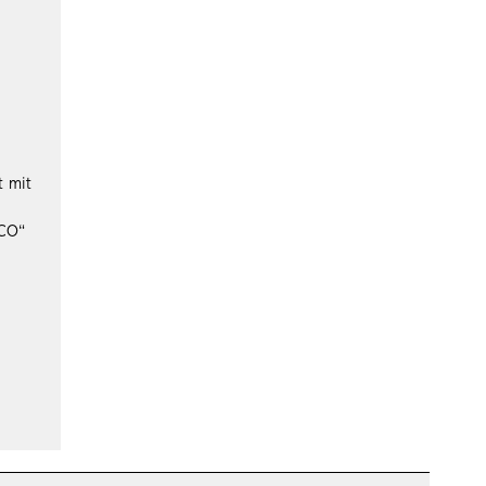
t mit
SCO“