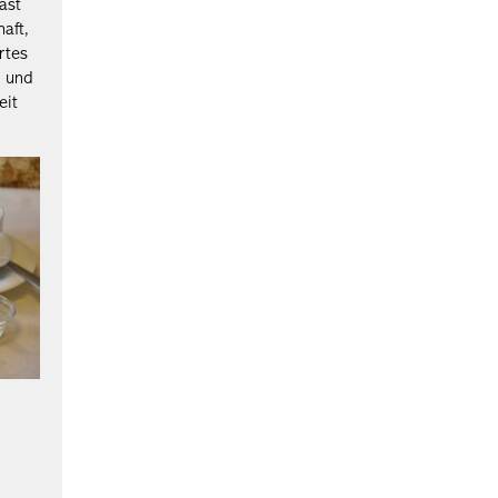
ast
aft,
rtes
n und
eit