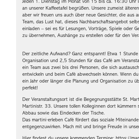
Jeden 1. Dienstag im Monat von 15 bis ca. 16:30 Uhr l
an unserer Kaffeetafel begrüßen. Unsere zumeist älter
aber wir freuen uns auch über neue Gesichter, die aus a
Team, das Lust hat, dieses Nachbarschaftsangebot selb
einladen – sei es für Lesungen, Vorträge, Spiele oder Ge
zu übernehmen, Aushänge zu erstellen oder für den Ver
Der zeitliche Aufwand? Ganz entspannt! Etwa 1 Stunde 
Organisation und 2,5 Stunden für das Café am Veransta
ein Team aus zwei bis drei Personen, die sich austausch
entwickeln und beim Café abwechseln können. Wenn du di
ein Jahr oder länger die Planung und Organisation zu 
perfekt!
Der Veranstaltungsort ist die Begegnungsstätte St. Mar
Martinistr. 33. Unsere tollen Kolleginnen dort kümmern
Abbau sowie das Eindecken der Tische.
Das martini·erleben Café fördert das soziale Miteinand
entgegenzuwirken. Mach mit und bringe Freude in unser 
Hier findest du unsere kommenden Termine: https://mart