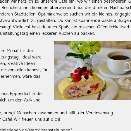
aden wir herzlich zu unserem Café ein, wo wir einen besonderen G
en Besucher:innen kommen überwiegend aus der direkten Nachbarsch
nderen Stadtteilen! Optimalerweise suchen wir ein kleines, engagie
stverantwortlich zu gestalten. Du kannst spannende Gäste anfrage
sang! Vielleicht hast du auch Spaß, ein bisschen Öffentlichkeitsarb
anstaltungstag einen leckeren Kuchen zu backen.
im Monat für die
ltungstag. Ideal wäre
en, kreative Ideen
r vorstellen kannst, für
übernehmen, wäre das
tinus Eppendorf in der
 sich um den Auf- und
er, bringt Menschen zusammen und hilft, der Vereinsamung
Café! Wir freuen uns auf dich!
inierleben.de/start/veranstaltungen/