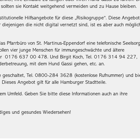
n, sollten sie Kontakt weitgehend vermeiden und zu Hause bleiben.
nstitutionelle Hilfsangebote für diese „Risikogruppe“. Diese Angebo
 diejenigen die nicht digital vernetzt sind, ist es aber auch möglic
das Pfarrbüro von St. Martinus-Eppendorf eine telefonische Seelsor
len vier junge Menschen für immungeschwächte und ältere
er 0176 637 00 478. Und Birgit Koch, Tel. 0176 314 94 227,
inderbetreuung, mit dem Hund Gassi gehen, etc. an.
e geschaltet, Tel. 0800-284 3628 (kostenlose Rufnummer) und bi
 Dieses Angebot gilt für alle Hamburger Stadtteile.
rem Umfeld. Geben Sie bitte diese Informationen auch an ihre
ldiges und gesundes Wiedersehen!