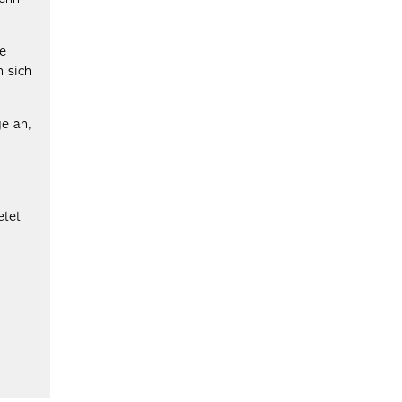
te
h sich
ge an,
etet