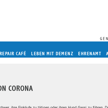
GE
Hauptmenü
REPAIR CAFÉ
LEBEN MIT DEMENZ
EHRENAMT
VON CORONA
 schwer, ihre Einkäufe zu tätigen oder ihren Hund Gassi zu führen. 