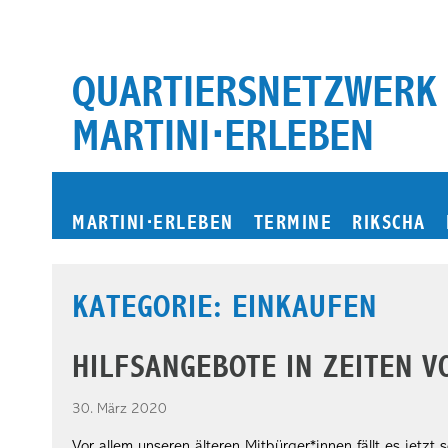
Zum
Inhalt
springen
QUARTIERSNETZWERK
MARTINI⋅ERLEBEN
MARTINI
⋅
ERLEBEN
TERMINE
RIKSCHA
KATEGORIE:
EINKAUFEN
HILFSANGEBOTE IN ZEITEN 
30. März 2020
Vor allem unseren älteren Mitbürger*innen fällt es jetzt